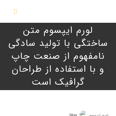
Ski
t
Toggle
conten
igation
لورم ایپسوم متن
صفحه اصلی
ساختگی با تولید سادگی
نمایندگی ها
نامفهوم از صنعت چاپ
محصولات
و با استفاده از طراحان
گرافیک است
گالری تصویر
راهنما
خدمات و پشتیبانی
لورم ایپسوم