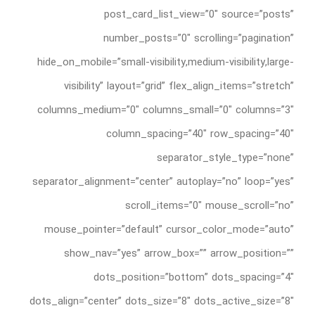
post_card_list_view=”0″ source=”posts”
درباره ما
number_posts=”0″ scrolling=”pagination”
تماس با ما
hide_on_mobile=”small-visibility,medium-visibility,large-
visibility” layout=”grid” flex_align_items=”stretch”
English
columns_medium=”0″ columns_small=”0″ columns=”3″
column_spacing=”40″ row_spacing=”40″
separator_style_type=”none”
separator_alignment=”center” autoplay=”no” loop=”yes”
scroll_items=”0″ mouse_scroll=”no”
mouse_pointer=”default” cursor_color_mode=”auto”
show_nav=”yes” arrow_box=”” arrow_position=””
dots_position=”bottom” dots_spacing=”4″
dots_align=”center” dots_size=”8″ dots_active_size=”8″