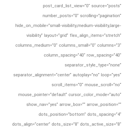
post_card_list_view=”0″ source=”posts”
درباره ما
number_posts=”0″ scrolling=”pagination”
تماس با ما
hide_on_mobile=”small-visibility,medium-visibility,large-
visibility” layout=”grid” flex_align_items=”stretch”
English
columns_medium=”0″ columns_small=”0″ columns=”3″
column_spacing=”40″ row_spacing=”40″
separator_style_type=”none”
separator_alignment=”center” autoplay=”no” loop=”yes”
scroll_items=”0″ mouse_scroll=”no”
mouse_pointer=”default” cursor_color_mode=”auto”
show_nav=”yes” arrow_box=”” arrow_position=””
dots_position=”bottom” dots_spacing=”4″
dots_align=”center” dots_size=”8″ dots_active_size=”8″