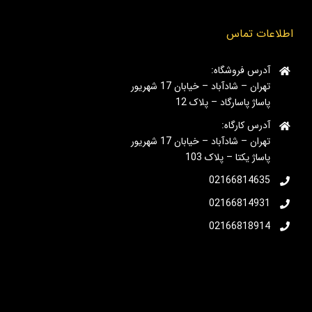
اطلاعات تماس
آدرس فروشگاه:
تهران – شادآباد – خیابان 17 شهریور
پاساژ پاسارگاد – پلاک 12
آدرس کارگاه:
تهران – شادآباد – خیابان 17 شهریور
پاساژ یکتا – پلاک 103
02166814635
02166814931
02166818914