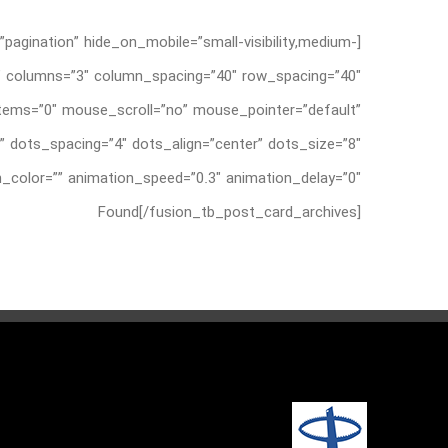
pagination” hide_on_mobile=”small-visibility,medium-
=”0″ columns=”3″ column_spacing=”40″ row_spacing=”40″
_items=”0″ mouse_scroll=”no” mouse_pointer=”default”
 dots_spacing=”4″ dots_align=”center” dots_size=”8″
Found[/fusion_tb_post_card_archives]