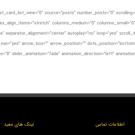
t_card_list_view=”0″ source=”posts” number_posts=”0″ scrolling=”
”grid” flex_align_items=”stretch” columns_medium=”0″ columns_small
e” separator_alignment=”center” autoplay=”no” loop=”yes” scroll
av=”yes” arrow_box=”” arrow_position=”” dots_position=”bottom”
اطلاعات تماس
لینک های مفید