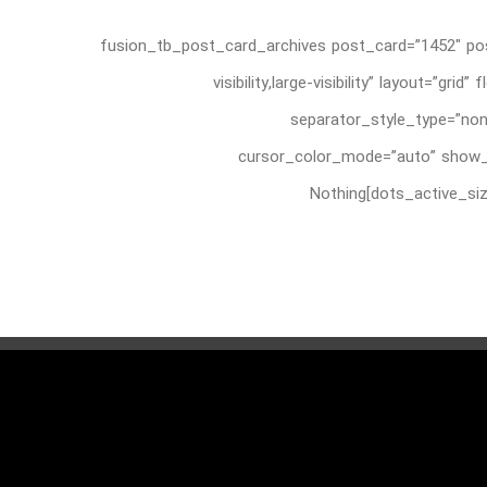
[fusion_tb_post_card_archives post_card=”1452″ pos
visibility,large-visibility” layout=
separator_style_type=”non
cursor_color_mode=”auto” show_n
dots_active_size=”8″ slider_animation=”fade” animation_direction=”left” animation_color=”” animation_speed=”0.3″ animation_delay=”0″]Nothing