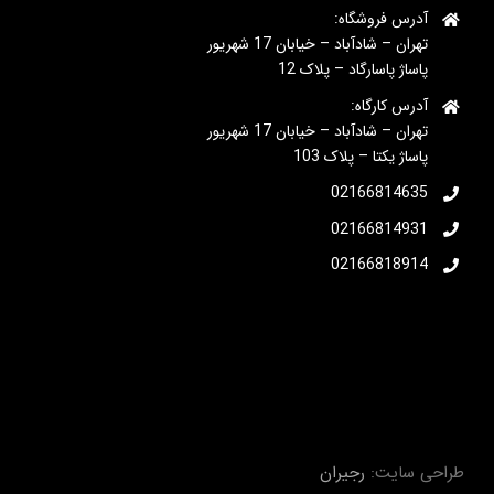
آدرس فروشگاه:
تهران – شادآباد – خیابان 17 شهریور
پاساژ پاسارگاد – پلاک 12
آدرس کارگاه:
تهران – شادآباد – خیابان 17 شهریور
پاساژ یکتا – پلاک 103
02166814635
02166814931
02166818914
طراحی سایت:
رجیران