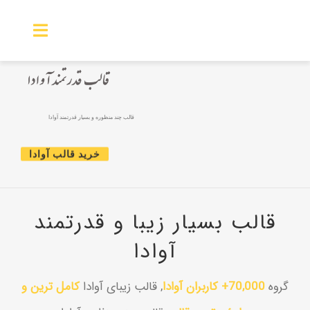
Ski
t
Toggle
conten
igation
صفحه اصلی
قالب چند منظوره و بسیار قدرتمند آوادا
نمایندگی ها
خرید قالب آوادا
محصولات
گالری تصویر
قالب بسیار زیبا و قدرتمند
آوادا
راهنما
خدمات و پشتیبانی
گروه
70,000+ کاربران آوادا
, قالب زیبای آوادا
کامل ترین و