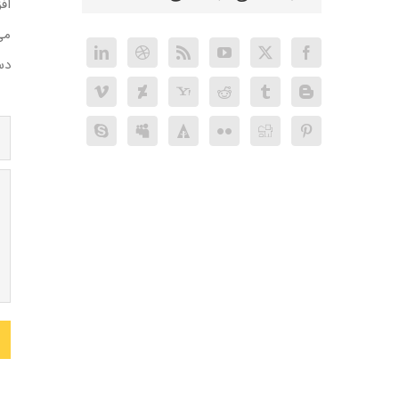
اف
می
دس