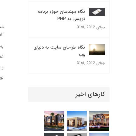
نگاه مهندسان حوزه برنامه
نویسی به PHP
سل
جولای 31st, 2012
آگوست
به
نگاه طراحان سایت به دنیای
وب
نخ
جولای 31st, 2012
وی
نو
کارهای اخیر