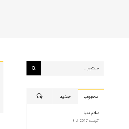
جستجو
برای:
ديدگاه
محبوب
جدید
سلام دنیا!
آگوست 3rd, 2017