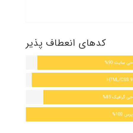
کدهای انعطاف پذیر
حی سایت
90%
HTML/CSS
حی گرافیک
85%
پرس
100%