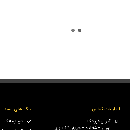
اطلاعات تماس
لینک های مفید
آدرس فروشگاه:
تیغ اره لنگ
تهران – شادآباد – خیابان 17 شهریور