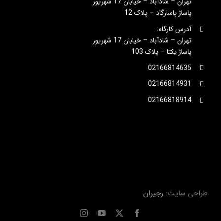
تهران – شادآباد – خیابان 17 شهریور
پاساژ پاسارگاد – پلاک 12
آدرس کارگاه:
تهران – شادآباد – خیابان 17 شهریور
پاساژ یکتا – پلاک 103
02166814635
02166814931
02166818914
طراحی سایت:
رجیران