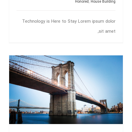
Honored
,
House Building
Technology is Here to Stay Lorem ipsum dolor
sit amet,
How We Manage Large Construction Projects