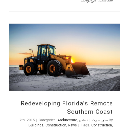
شماست. می‌توانید
Redeveloping Florida’s Remote Southern Coast
Redeveloping Florida’s Remote
Southern Coast
By
مدیر سایت
|
دسامبر 7th, 2015
,
Architecture
Categories:
|
Buildings
,
Construction
,
News
|
Tags:
Construction
,