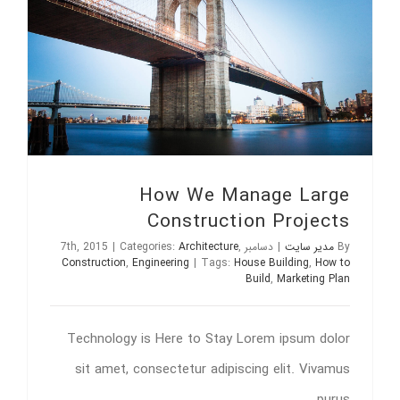
How We Manage Large Construction Projects
How We Manage Large
Construction Projects
By
مدیر سایت
|
دسامبر 7th, 2015
,
Architecture
Categories:
|
Construction
,
Engineering
|
Tags:
House Building
,
How to
Build
,
Marketing Plan
Technology is Here to Stay Lorem ipsum dolor
sit amet, consectetur adipiscing elit. Vivamus
purus