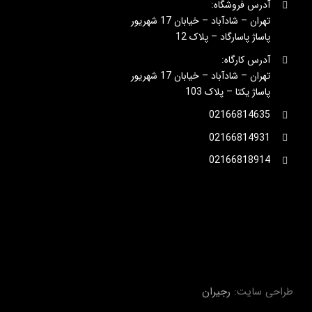
آدرس فروشگاه:
تهران – شادآباد – خیابان 17 شهریور
پاساژ پاسارگاد – پلاک 12
آدرس کارگاه:
تهران – شادآباد – خیابان 17 شهریور
پاساژ یکتا – پلاک 103
02166814635
02166814931
02166818914
طراحی سایت:
رجیران