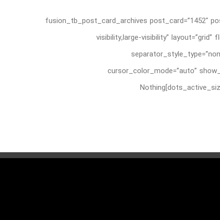
[fusion_tb_post_card_archives post_card=”1452″ pos
visibility,large-visibility” layout=
separator_style_type=”non
cursor_color_mode=”auto” show_n
dots_active_size=”8″ slider_animation=”fade” animation_direction=”left” animation_color=”” animation_speed=”0.3″ animation_delay=”0″]Nothing