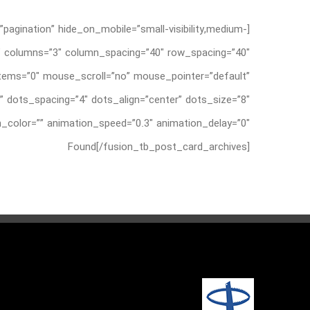
pagination” hide_on_mobile=”small-visibility,medium-
=”0″ columns=”3″ column_spacing=”40″ row_spacing=”40″
_items=”0″ mouse_scroll=”no” mouse_pointer=”default”
 dots_spacing=”4″ dots_align=”center” dots_size=”8″
Found[/fusion_tb_post_card_archives]