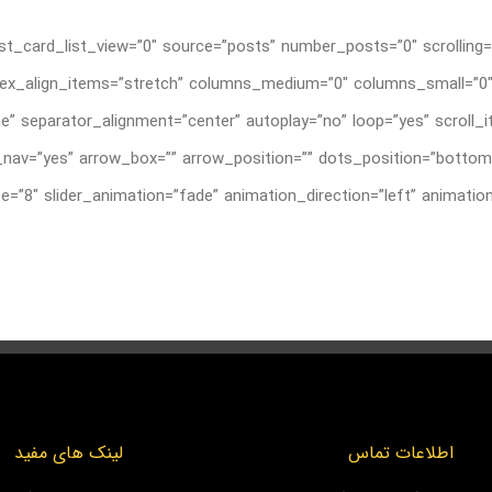
t_card_list_view=”0″ source=”posts” number_posts=”0″ scrolling=”
”grid” flex_align_items=”stretch” columns_medium=”0″ columns_small
e” separator_alignment=”center” autoplay=”no” loop=”yes” scroll
av=”yes” arrow_box=”” arrow_position=”” dots_position=”bottom”
اطلاعات تماس
لینک های مفید