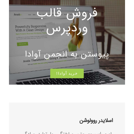
فروش قالب
وردپرس
پیوستن به انجمن آوادا
خرید آوادا!
اسلایدر روولوشن