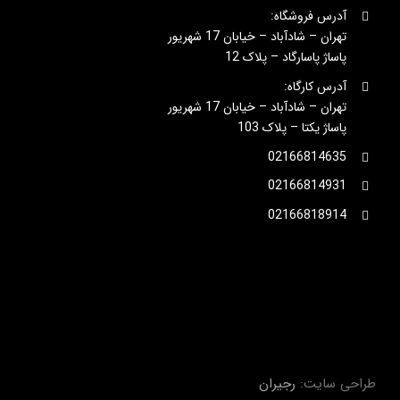
آدرس فروشگاه:
تهران – شادآباد – خیابان 17 شهریور
پاساژ پاسارگاد – پلاک 12
آدرس کارگاه:
تهران – شادآباد – خیابان 17 شهریور
پاساژ یکتا – پلاک 103
02166814635
02166814931
02166818914
طراحی سایت:
رجیران