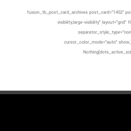
[fusion_tb_post_card_archives post_card=”1452″ pos
visibility,large-visibility” layout=
separator_style_type=”non
cursor_color_mode=”auto” show_n
dots_active_size=”8″ slider_animation=”fade” animation_direction=”left” animation_color=”” animation_speed=”0.3″ animation_delay=”0″]Nothing