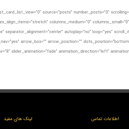
t_card_list_view=”0″ source=”posts” number_posts=”0″ scrolling=”
”grid” flex_align_items=”stretch” columns_medium=”0″ columns_small
e” separator_alignment=”center” autoplay=”no” loop=”yes” scroll
av=”yes” arrow_box=”” arrow_position=”” dots_position=”bottom”
اطلاعات تماس
لینک های مفید