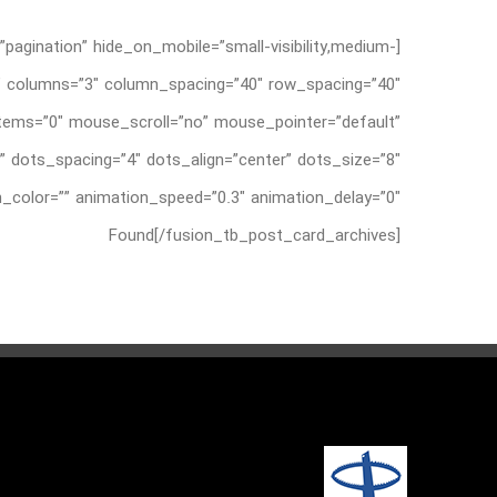
pagination” hide_on_mobile=”small-visibility,medium-
=”0″ columns=”3″ column_spacing=”40″ row_spacing=”40″
_items=”0″ mouse_scroll=”no” mouse_pointer=”default”
 dots_spacing=”4″ dots_align=”center” dots_size=”8″
Found[/fusion_tb_post_card_archives]