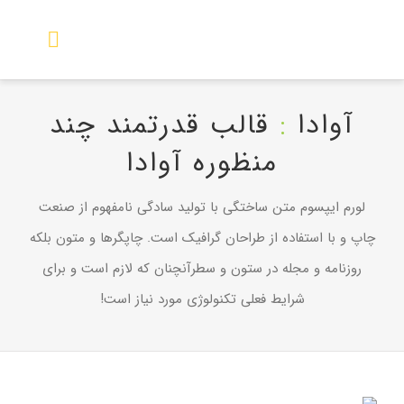
Ski
t
Toggle
conten
igation
آوادا
:
قالب قدرتمند چند
صفحه اصلی
منظوره آوادا
نمایندگی ها
لورم ایپسوم متن ساختگی با تولید سادگی نامفهوم از صنعت
محصولات
چاپ و با استفاده از طراحان گرافیک است. چاپگرها و متون بلکه
روزنامه و مجله در ستون و سطرآنچنان که لازم است و برای
گالری تصویر
شرایط فعلی تکنولوژی مورد نیاز است!
راهنما
خدمات و پشتیبانی