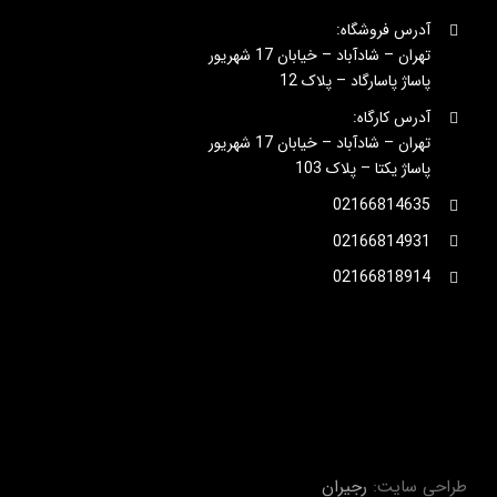
آدرس فروشگاه:
تهران – شادآباد – خیابان 17 شهریور
پاساژ پاسارگاد – پلاک 12
آدرس کارگاه:
تهران – شادآباد – خیابان 17 شهریور
پاساژ یکتا – پلاک 103
02166814635
02166814931
02166818914
طراحی سایت:
رجیران