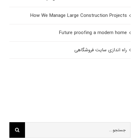
How We Manage Large Construction Projects
Future proofing a modern home
راه اندازی سایت فروشگاهی
بهترین تیم در وردپرس ایران
بهترین تیم در وردپرس ایران
ابزاروردپرس
ابزاروردپرس
,
,
اپل
ماکروسافت
جستجو
برای: