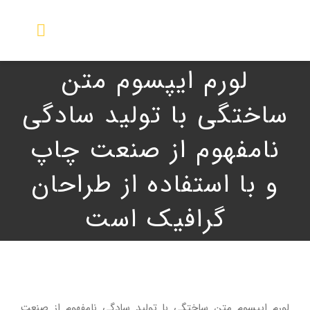
Ski
t
Toggle
conten
igation
لورم ایپسوم متن
صفحه اصلی
ساختگی با تولید سادگی
نمایندگی ها
نامفهوم از صنعت چاپ
محصولات
و با استفاده از طراحان
گرافیک است
گالری تصویر
راهنما
خدمات و پشتیبانی
لورم ایپسوم متن ساختگی با تولید سادگی نامفهوم از صنعت