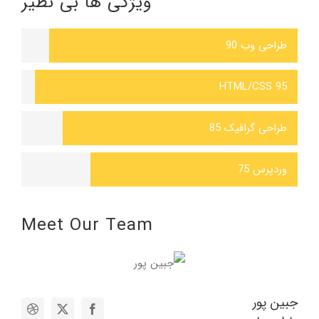
ویژگی ها بی نظیر
طراحی وب
90
HTML/CSS
95
طراحی گرافیک
85
وردپرس
75
Meet Our Team
جبین پور