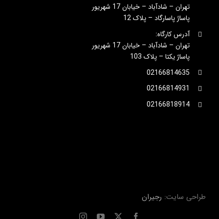
تهران – شادآباد – خیابان 17 شهریور
پاساژ پاسارگاد – پلاک 12
آدرس کارگاه:
تهران – شادآباد – خیابان 17 شهریور
پاساژ یکتا – پلاک 103
02166814635
02166814931
02166818914
طراحی سایت:
رجیران